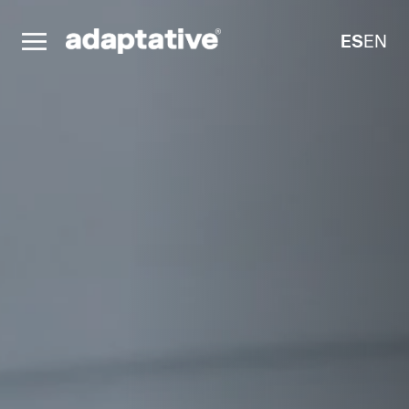
ES
EN