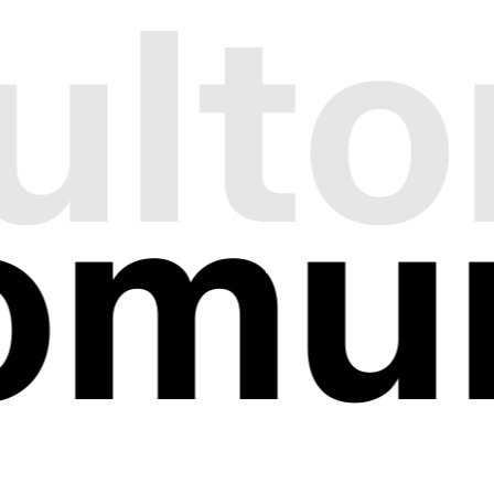
lto
omun