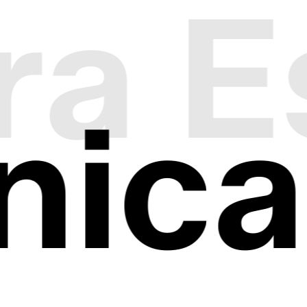
ra E
ica