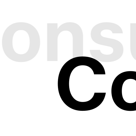
onsu
C